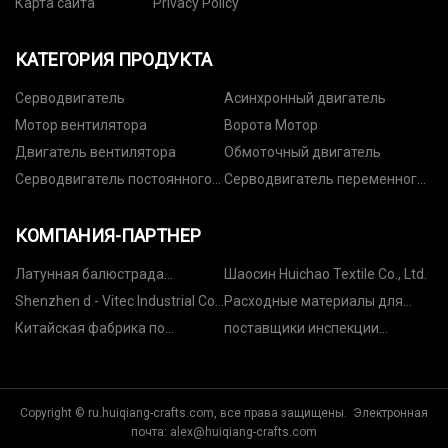
Карта сайта
Privacy Policy
КАТЕГОРИЯ ПРОДУКТА
Серводвигатель
Асинхронный двигатель
Мотор вентилятора
Ворота Мотор
Двигатель вентилятора
Обмоточный двигатель
Серводвигатель постоянного
Серводвигатель переменного
тока
тока
КОМПАНИЯ-ПАРТНЕР
Латунная балюстрада
Шаосин Huichao Textile Co., Ltd.
Поставщики
Shenzhen d - Vitec Industrial Co.,
Расходные материалы для
Ltd.
притирки и полировки
Китайская фабрика по
поставщики инспекции
проектированию стеллажей
продукции для офисов
культуры и спорта
Copyright © ru.huiqiang-crafts.com, все права защищены. Электронная
почта:
alex@huiqiang-crafts.com